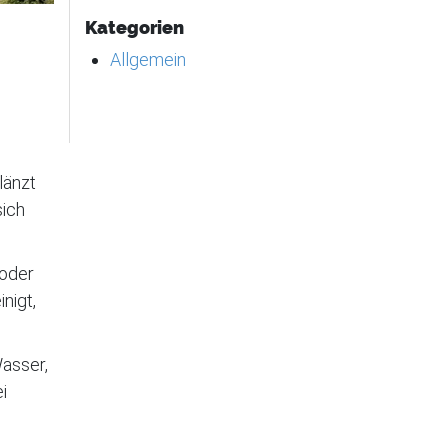
Kategorien
Allgemein
länzt
sich
 oder
nigt,
Wasser,
i